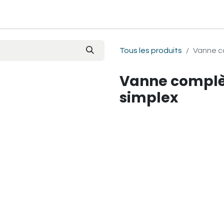
Je passe commande
Mon espace
Contactez-nous
Pre
Tous les produits
Vanne co
Vanne complèt
simplex